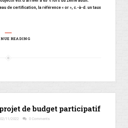
’objectif est d’arriver à 65 % lors du 2ème audit.
au de certification, la référence « or », c.-à-d. un taux
INUE READING
rojet de budget participatif
02/11/2022
0 Comments