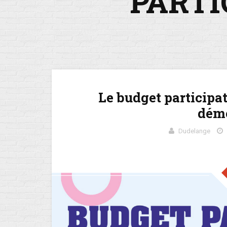
PARTI
Le budget participa
démo
Dudelange