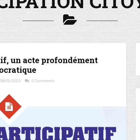
CIPATION CIT
tif, un acte profondément
cratique
08/03/2023
0 Comments