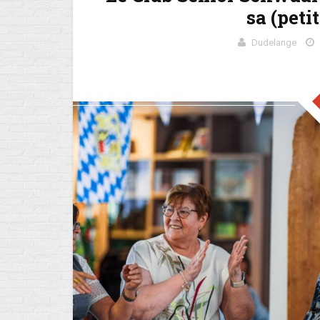
sa (peti
Dudelange