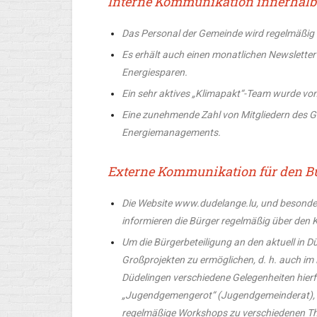
Interne Kommunikation innerhal
Das Personal der Gemeinde wird regelmäßig 
Es erhält auch einen monatlichen Newsletter
Energiesparen.
Ein sehr aktives „Klimapakt“-Team wurde v
Eine zunehmende Zahl von Mitgliedern des G
Energiemanagements.
Externe Kommunikation für den B
Die Website www.dudelange.lu, und besonder
informieren die Bürger regelmäßig über den 
Um die Bürgerbeteiligung an den aktuell in D
Großprojekten zu ermöglichen, d. h. auch i
Düdelingen verschiedene Gelegenheiten hierf
„Jugendgemengerot“ (Jugendgemeinderat), 
regelmäßige Workshops zu verschiedenen Them