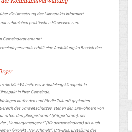
b der Kommunalverwaltung
über die Umsetzung des Klimapakts informiert.
 mit zahlreichen praktischen Hinweisen zum
om Gemeinderat ernannt.
emeindepersonals erhält eine Ausbildung im Bereich des
ürger
s die Mini-Website www.diddeleng-klimapakt.lu
Klimapakt in ihrer Gemeinde.
üdelingen laufenden und für die Zukunft geplanten
m Bereich des Umweltschutzes, stehen den Einwohnern von
ür offen: das „Biergerforum“ (Bürgerforum), der
der „Kannergemengerot“ (Kindergemeinderat) als auch
en (Projekt „Nei Schmelz“, City-Bus, Erstellung des