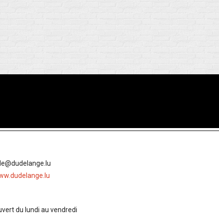
lle@dudelange.lu
ww.dudelange.lu
vert du lundi au vendredi