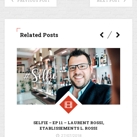
PREVIOUS POST
NEXT POST
Related Posts
V
SELFIE – EP 11 – LAURENT ROSSI,
ETABLISSEMENTS L. ROSSI
27/07/2018