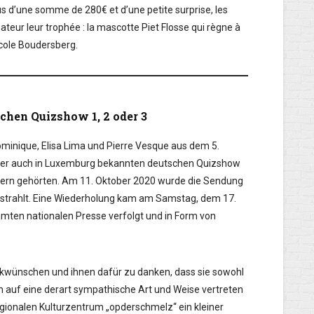
s d’une somme de 280€ et d’une petite surprise, les
eur leur trophée : la mascotte Piet Flosse qui règne à
école Boudersberg.
chen Quizshow 1, 2 oder 3
minique, Elisa Lima und Pierre Vesque aus dem 5.
in der auch in Luxemburg bekannten deutschen Quizshow
nnern gehörten. Am 11. Oktober 2020 wurde die Sendung
estrahlt. Eine Wiederholung kam am Samstag, dem 17.
samten nationalen Presse verfolgt und in Form von
ückwünschen und ihnen dafür zu danken, dass sie sowohl
 auf eine derart sympathische Art und Weise vertreten
egionalen Kulturzentrum „opderschmelz“ ein kleiner