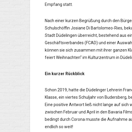
Empfang statt.
Nach einer kurzen Begrüßung durch den Bürge
Schulschöffin Josiane Di Bartolomeo-Ries, bek
Stadt Düdelingen überreicht, bestehend aus e
Geschäftsverbandes (FCAD) und einer Auswahl
können sie sich zusammen mit ihrer ganzen Kl
feiert Weihnachten“ im Kulturzentrum in Düde
Ein kurzer Rückblick
Schon 2019, hatte die Düdelinger Lehrerin Fra
Klasse, ein viertes Schuljahr von Budersberg,
Eine positive Antwort ließ nicht lange auf sich
zwischen Februar und April in den Bavaria Fi
bedingt durch Corona musste die Aufnahme au
endlich so weit!