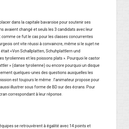
éplacer dans la capitale bavaroise pour soutenir ses
ns avaient changé et seuls les 3 candidats avec leur
ut comme ce fut le cas pour les classes concurrentes
geois ont vite réussi à convaincre, même si le sujet ne
 était «Von Schallplatten, Schuhplattlern und
ses tyroliennes et les poissons plats ». Pourquoi le castor
lattler » (danse tyrolienne) ou encore pourquoi un disque
 seulement quelques-unes des questions auxquelles les
ission est toujours le même : l’animateur propose pour
aussi illustrer sous forme de BD sur des écrans. Pour
écran correspondant à leur réponse.
ux équipes se retrouvèrent à égalité avec 14 points et