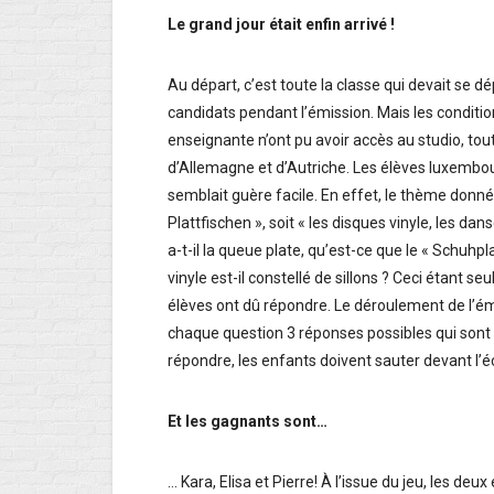
Le grand jour était enfin arrivé !
Au départ, c’est toute la classe qui devait se d
candidats pendant l’émission. Mais les conditio
enseignante n’ont pu avoir accès au studio, to
d’Allemagne et d’Autriche. Les élèves luxembour
semblait guère facile. En effet, le thème donné
Plattfischen », soit « les disques vinyle, les dan
a-t-il la queue plate, qu’est-ce que le « Schuhp
vinyle est-il constellé de sillons ? Ceci étant
élèves ont dû répondre. Le déroulement de l’ém
chaque question 3 réponses possibles qui sont 
répondre, les enfants doivent sauter devant l’
Et les gagnants sont…
… Kara, Elisa et Pierre! À l’issue du jeu, les de