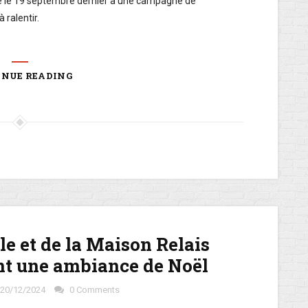
pé le 19 septembre dernier à une campagne de
 ralentir.
INUE READING
le et de la Maison Relais
nt une ambiance de Noël
20/12/2024
0 Comments