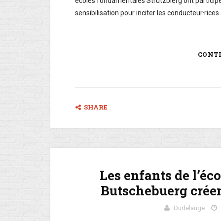
écoles fondamentales Strutzbierg ont partici
sensibilisation pour inciter les conducteur·rices à
CONT
SHARE
Les enfants de l’éco
Butschebuerg crée
Dudelange