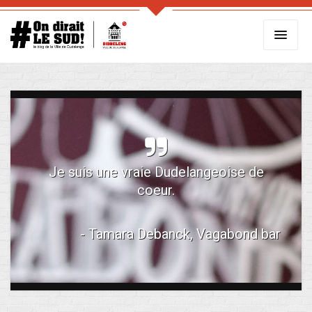
Je suis une vraie Dudelangeoise de
coeur.
- Tamara Debanck, Vagabond bar