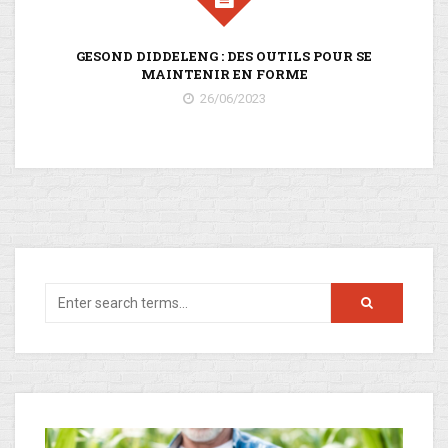
GESOND DIDDELENG : DES OUTILS POUR SE
SE
MAINTENIR EN FORME
26/06/2023