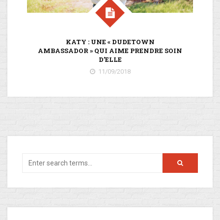
KATY : UNE « DUDETOWN
D
AMBASSADOR » QUI AIME PRENDRE SOIN
D’ELLE
11/09/2018