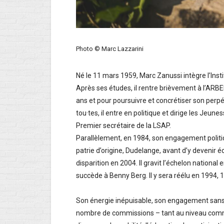
Photo © Marc Lazzarini
Né le 11 mars 1959, Marc Zanussi intègre l’Inst
Après ses études, il rentre brièvement à l’ARBED
ans et pour poursuivre et concrétiser son perpé
tou·tes, il entre en politique et dirige les Jeune
Premier secrétaire de la LSAP.
Parallèlement, en 1984, son engagement politiq
patrie d’origine, Dudelange, avant d’y devenir é
disparition en 2004. Il gravit l’échelon nationa
succède à Benny Berg. Il y sera réélu en 1994, 
Son énergie inépuisable, son engagement sans f
nombre de commissions – tant au niveau comm