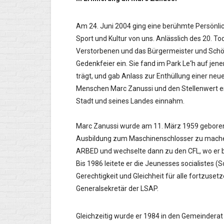
Am 24. Juni 2004 ging eine berühmte Persönlich
Sport und Kultur von uns. Anlässlich des 20. T
Verstorbenen und das Bürgermeister und Schöf
Gedenkfeier ein. Sie fand im Park Le‘h auf jen
trägt, und gab Anlass zur Enthüllung einer neu
Menschen Marc Zanussi und den Stellenwert erin
Stadt und seines Landes einnahm.
Marc Zanussi wurde am 11. März 1959 geboren.
Ausbildung zum Maschinenschlosser zu machen
ARBED und wechselte dann zu den CFL, wo er bis 1
Bis 1986 leitete er die Jeunesses socialistes 
Gerechtigkeit und Gleichheit für alle fortzuse
Generalsekretär der LSAP.
Gleichzeitig wurde er 1984 in den Gemeindera