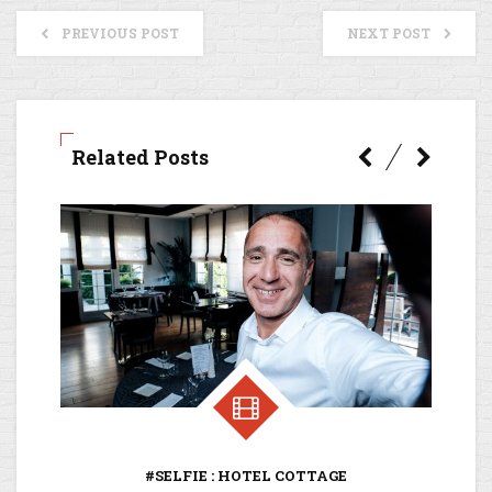
PREVIOUS POST
NEXT POST
Related Posts
D
#SELFIE : HOTEL COTTAGE