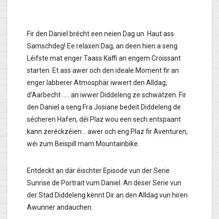
Fir den Daniel brécht een neien Dag un. Haut ass
Samschdeg! Ee relaxen Dag, an deen hien a seng
Léifste mat enger Taass Kaffi an engem Croissant
starten. Et ass awer och den ideale Moment fir an
enger labberer Atmosphär iwwert den Alldag,
d’Aarbecht ….. an iwwer Diddeleng ze schwätzen. Fir
den Daniel a seng Fra Josiane bedeit Diddeleng de
sécheren Hafen, déi Plaz wou een sech entspaant
kann zeréckzéien… awer och eng Plaz fir Aventuren,
wéi zum Beispill mam Mountainbike.
Entdeckt an där éischter Episode vun der Serie
Sunrise de Portrait vum Daniel. An dëser Serie vun
der Stad Diddeleng kënnt Dir an den Alldag vun hiren
Awunner andauchen.