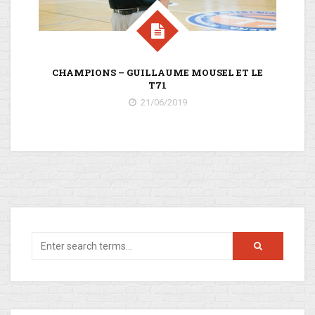
CHAMPIONS – GUILLAUME MOUSEL ET LE
L
T71
21/06/2019