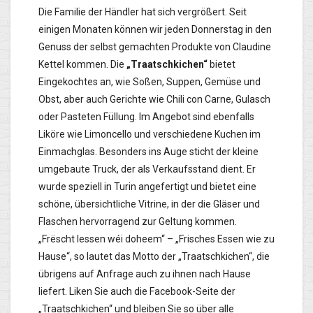
Die Familie der Händler hat sich vergrößert. Seit
einigen Monaten können wir jeden Donnerstag in den
Genuss der selbst gemachten Produkte von Claudine
Kettel kommen. Die
„Traatschkichen“
bietet
Eingekochtes an, wie Soßen, Suppen, Gemüse und
Obst, aber auch Gerichte wie Chili con Carne, Gulasch
oder Pasteten Füllung. Im Angebot sind ebenfalls
Liköre wie Limoncello und verschiedene Kuchen im
Einmachglas. Besonders ins Auge sticht der kleine
umgebaute Truck, der als Verkaufsstand dient. Er
wurde speziell in Turin angefertigt und bietet eine
schöne, übersichtliche Vitrine, in der die Gläser und
Flaschen hervorragend zur Geltung kommen.
„Frëscht Iessen wéi doheem“ – „Frisches Essen wie zu
Hause“, so lautet das Motto der „Traatschkichen“, die
übrigens auf Anfrage auch zu ihnen nach Hause
liefert. Liken Sie auch die Facebook-Seite der
„Traatschkichen“ und bleiben Sie so über alle