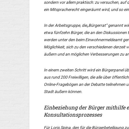
sondern vor allem praktisch: zu versuchen, auf 
ein Mitspracherecht eingeräumt wird, und so ein
In der Arbeitsgruppe, die„Bürgerrat“ genannt wird, 
etwa fünfzehn Bürger, die an den Diskussionen 
werden unter den beim Einwohnermeldeamt gem
Möglichkeit, sich zu den verschiedenen derzeit
äußern und an möglichen Verbesserungen zu ar
In einem zweiten Schritt wird ein Bürgerpanel 
aus rund 200 Freiwilligen, die alle über öffentli
Online-Fragebögen an der Debatte teilnehmen un
Stadt äußern können.
Einbeziehung der Bürger mithilfe
Konsultationsprozesses
Für Loris Spina, den für die Bürgerbeteiligung zu