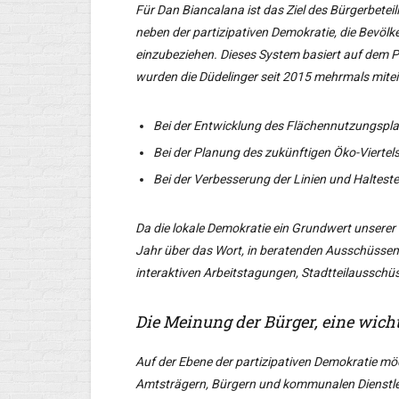
Für Dan Biancalana ist das Ziel des Bürgerbete
neben der partizipativen Demokratie, die Bevölk
einzubeziehen. Dieses System basiert auf dem P
wurden die Düdelinger seit 2015 mehrmals mite
Bei der Entwicklung des Flächennutzungspl
Bei der Planung des zukünftigen Öko-Viertel
Bei der Verbesserung der Linien und Halteste
Da die lokale Demokratie ein Grundwert unserer 
Jahr über das Wort, in beratenden Ausschüssen
interaktiven Arbeitstagungen, Stadtteilausschüs
Die Meinung der Bürger, eine wicht
Auf der Ebene der partizipativen Demokratie mö
Amtsträgern, Bürgern und kommunalen Dienstleist