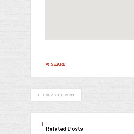
google maps carte
generate youtube code
SHARE
PREVIOUS POST
Related Posts