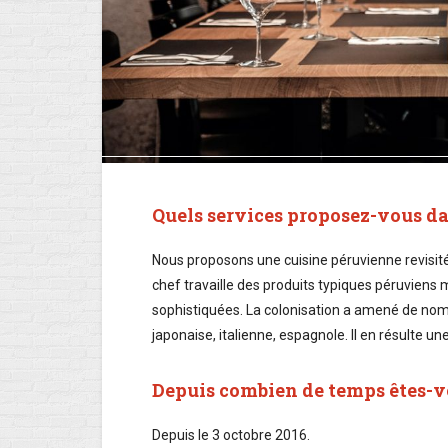
Quels services proposez-vous d
Nous proposons une cuisine péruvienne revisitée 
chef travaille des produits typiques péruviens
sophistiquées. La colonisation a amené de nomb
japonaise, italienne, espagnole. Il en résulte u
Depuis combien de temps êtes-v
Depuis le 3 octobre 2016.