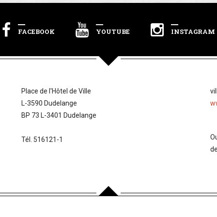
FACEBOOK
YOUTUBE
INSTAGRAM
Place de l'Hôtel de Ville
vi
L-3590 Dudelange
w
BP 73 L-3401 Dudelange
Ou
Tél. 516121-1
d
Home
Culture
Sorties
Shopping
D