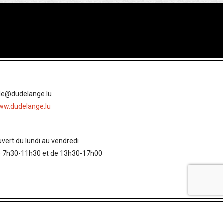
lle@dudelange.lu
ww.dudelange.lu
vert du lundi au vendredi
e 7h30-11h30 et de 13h30-17h00
udelange Demain
Klimapakt
Contact
Notice légale