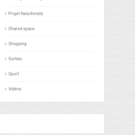
Projet Neischmelz
Shared space
Shopping
Sorties
Sport
Vidéos
– LES ALTERNATIVES AU CAFÉ DU
KLIMAPAKT : LES 