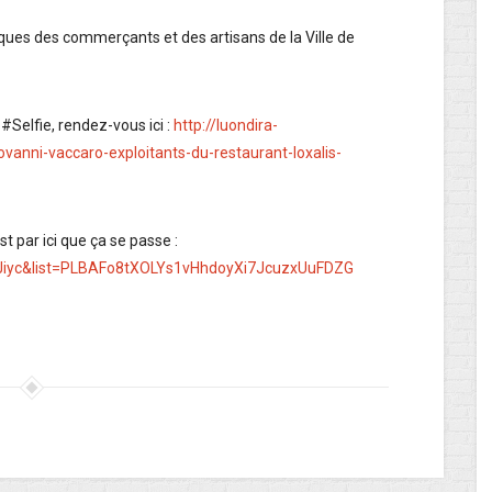
iques des commerçants et des artisans de la Ville de
#Selfie, rendez-vous ici :
http://luondira-
ovanni-vaccaro-exploitants-du-restaurant-loxalis-
t par ici que ça se passe :
Jiyc&list=PLBAFo8tXOLYs1vHhdoyXi7JcuzxUuFDZG