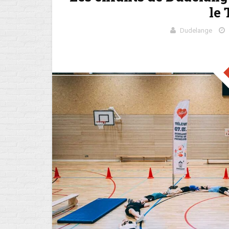
le 
Dudelange