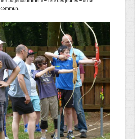
e le « Jugendsummer » – l’été des jeunes – où se
en commun.