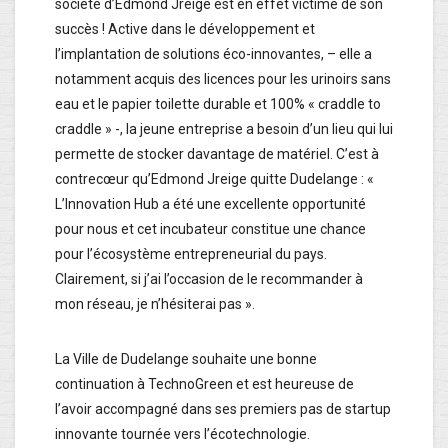
société d’Edmond Jreige est en effet victime de son
succès ! Active dans le développement et
l’implantation de solutions éco-innovantes, – elle a
notamment acquis des licences pour les urinoirs sans
eau et le papier toilette durable et 100% « craddle to
craddle » -, la jeune entreprise a besoin d’un lieu qui lui
permette de stocker davantage de matériel. C’est à
contrecœur qu’Edmond Jreige quitte Dudelange : «
L’Innovation Hub a été une excellente opportunité
pour nous et cet incubateur constitue une chance
pour l’écosystème entrepreneurial du pays.
Clairement, si j’ai l’occasion de le recommander à
mon réseau, je n’hésiterai pas ».
La Ville de Dudelange souhaite une bonne
continuation à TechnoGreen et est heureuse de
l’avoir accompagné dans ses premiers pas de startup
innovante tournée vers l’écotechnologie.