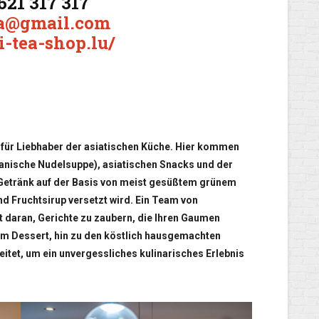
 621 317 317
ea@gmail.com
hi-tea-shop.lu/
e für Liebhaber der asiatischen Küche. Hier kommen
panische Nudelsuppe), asiatischen Snacks und der
 Getränk auf der Basis von meist gesüßtem grünem
d Fruchtsirup versetzt wird. Ein Team von
t daran, Gerichte zu zaubern, die Ihren Gaumen
m Dessert, hin zu den köstlich hausgemachten
eitet, um ein unvergessliches kulinarisches Erlebnis