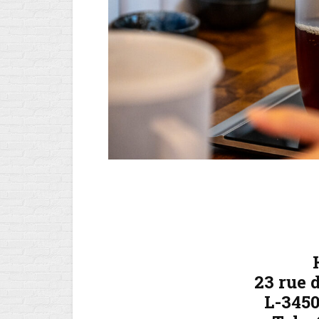
23 rue
L-345