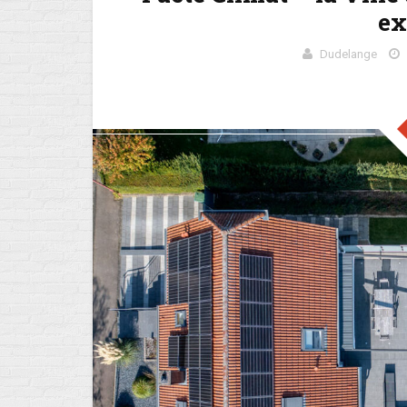
ex
Dudelange