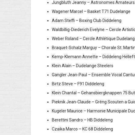
Jungbluth Jeanny – Astronomes Amate
Wagener Marcel – Basket T71 Dudelange
Adam Steffi – Boxing Club Diddeleng
Waldbillig-Diederich Evelyne – Cercle Art
Weber Roland – Cercle Athlétique Dudelang
Braquet-Schalz Marguy – Chorale St. Marti
Kemp-Klemann Annette – Diddeleng Hëlle
Klein Alain – Dudelange Steelers
Gangler Jean-Paul – Ensemble Vocal Cant
Birtz Steve – F91 Diddeleng
Klein Chantal – Gehansbiergknappen 75 B
Pieknik Jean-Claude – Gréng Scouten a Gui
Kugeler Maurice – Harmonie Municipale
Berettini Sandro – HB Diddeleng
Czaika Marco – KC 68 Diddeleng