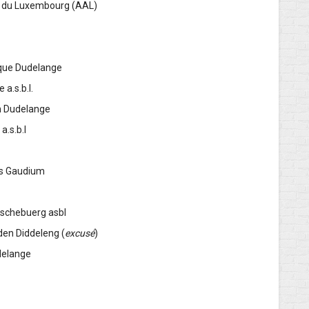
urs du Luxembourg (AAL)
istique Dudelange
e a.s.b.l.
n Dudelange
ft a.s.b.l
us Gaudium
utschebuerg asbl
den Diddeleng (
excusé
)
 Dudelange