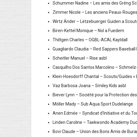
Schummer Nadine – Les amis des Gréng 
Zimmer Nicole – Les anciens Peaux-Rouge
Wirtz Änder – Lëtzebuerger Guiden a Sc
Biren-Kettel Monique – Nol a Fuedem
Thiltgen Charles – OGBL-ACAL Kayldall
Guagliardo Claudia – Red Sappers Baseball
Scheitler Manuel – Rise asbl
Casquilho Dos Santos Marcolino – Schmelz
Klein-Hoesdorff Chantal – Scouts/Guides 
Vaz Barbosa Joana – Smiley Kids asbl
Biever Lynn – Société pour la Protecti
Möller Mady – Sub Aqua Sport Dudelange
Anen Edmée – Syndicat d’Initiative et 
Linden Caroline – Taekwondo Academy
Bovi Claude – Union des Bons Amis de Bur