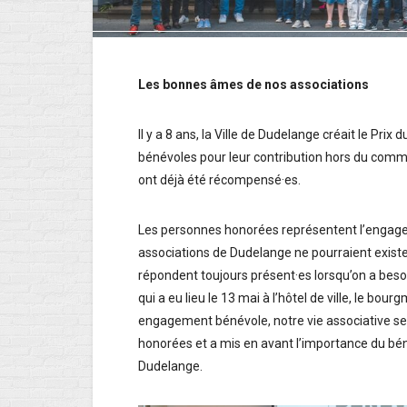
Les bonnes âmes de nos associations
Il y a 8 ans, la Ville de Dudelange créait le P
bénévoles pour leur contribution hors du commu
ont déjà été récompensé·es.
Les personnes honorées représentent l’engag
associations de Dudelange ne pourraient exister.
répondent toujours présent·es lorsqu’on a besoi
qui a eu lieu le 13 mai à l’hôtel de ville, le b
engagement bénévole, notre vie associative sera
honorées et a mis en avant l’importance du béné
Dudelange.