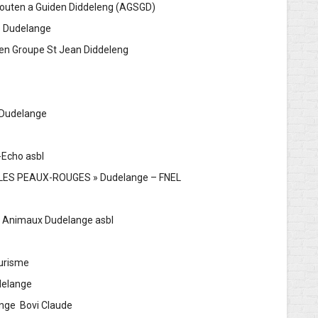
Scouten a Guiden Diddeleng (AGSGD)
s Dudelange
outen Groupe St Jean Diddeleng
 Dudelange
-Echo asbl
« LES PEAUX-ROUGES » Dudelange – FNEL
on des Animaux Dudelange asbl
du Tourisme
 Dudelange
ange Bovi Claude