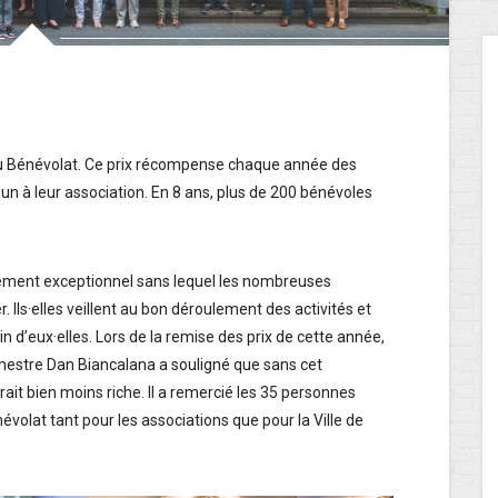
rix du Bénévolat. Ce prix récompense chaque année des
n à leur association. En 8 ans, plus de 200 bénévoles
ement exceptionnel sans lequel les nombreuses
 Ils·elles veillent au bon déroulement des activités et
n d’eux·elles. Lors de la remise des prix de cette année,
ourgmestre Dan Biancalana a souligné que sans cet
it bien moins riche. Il a remercié les 35 personnes
volat tant pour les associations que pour la Ville de