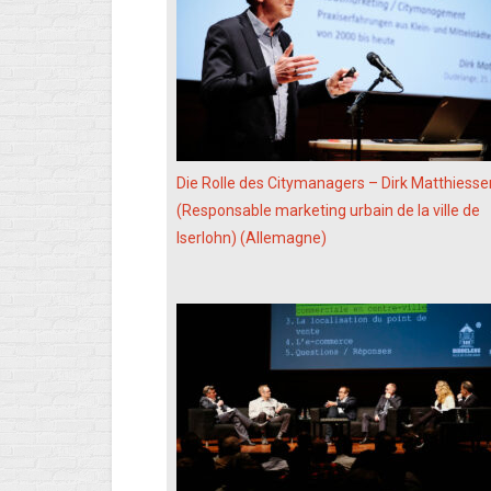
Die Rolle des Citymanagers – Dirk Matthiesse
(Responsable marketing urbain de la ville de
Iserlohn) (Allemagne)