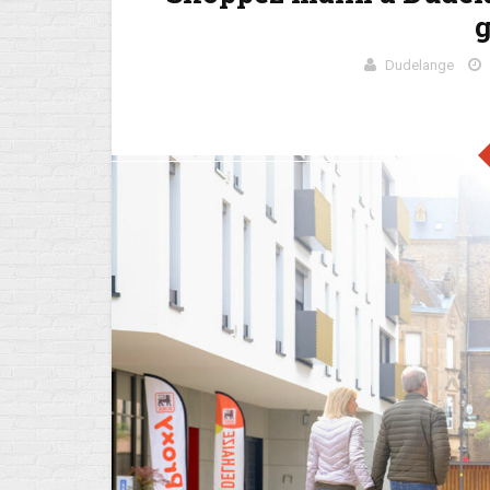
g
Dudelange