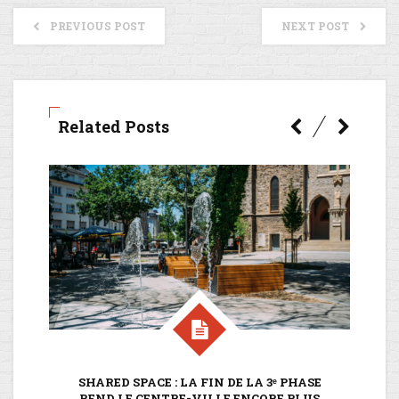
PREVIOUS POST
NEXT POST
Related Posts
SHARED SPACE : LA FIN DE LA 3ᵉ PHASE
S
REND LE CENTRE-VILLE ENCORE PLUS