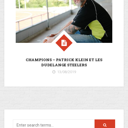
CHAMPIONS – PATRICK KLEIN ET LES
HA
DUDELANGE STEELERS
13/08/2019