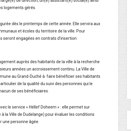
argé(e) de direction, un(e) assistant(e) social(e) ainsi
es logements gérés.
ugurée dès le printemps de cette année. Elle servira aux
unaux et écoles du territoire de la ville. Pour
nes seront engagées en contrats d’insertion
gagement auprès des habitants de la ville à la recherche
sieurs années un accroissement continu. La Ville de
ommune au Grand-Duché à faire bénéficier ses habitants
particulier de la qualité du suivi des personnes qui le
hacun de ses bénéficiaires.
vec le service « Hëllef Doheem » : elle permet sur
à la Ville de Dudelange) pour évaluer les conditions
ur une personne âgée.