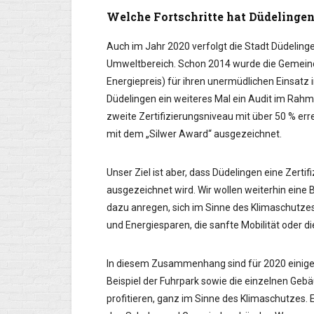
Welche Fortschritte hat Düdeling
Auch im Jahr 2020 verfolgt die Stadt Düdeling
Umweltbereich. Schon 2014 wurde die Gemei
Energiepreis) für ihren unermüdlichen Einsat
Düdelingen ein weiteres Mal ein Audit im Rah
zweite Zertifizierungsniveau mit über 50 % er
mit dem „Silwer Award“ ausgezeichnet.
Unser Ziel ist aber, dass Düdelingen eine Zerti
ausgezeichnet wird. Wir wollen weiterhin eine
dazu anregen, sich im Sinne des Klimaschutze
und Energiesparen, die sanfte Mobilität oder di
In diesem Zusammenhang sind für 2020 einige
Beispiel der Fuhrpark sowie die einzelnen G
profitieren, ganz im Sinne des Klimaschutzes. 