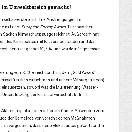
en im Umweltbereich gemacht?
en selbstverständlich ihre Anstrengungen im
nde mit dem
European Energy Award
(Europäischer
z in Sachen Klimaschutz ausgezeichnet. Außerdem hat
men des Klimapaktes mit Bravour bestanden und das
reicht, genauer gesagt 62,5 %, und wurde infolgedessen
fizierung von 75 % erreicht und mit dem „Gold Award“
 Beispielfunktion einnehmen und unsere Mitbürger(innen)
s einzusetzen, sowohl was die Mülltrennung, Wasser-
e Unterstützung der Kreislaufwirtschaft betrifft.
 Aktionen geplant oder schon im Gange. So werden zum
ebäude der Gemeinde von verschiedenen Maßnahmen
Es ist vorgesehen, dass neue Elektroautos gekauft und in