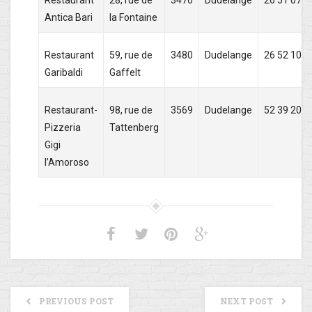
Restaurant
28, rue de
3470
Dudelange
26 51 07 3
Antica Bari
la Fontaine
Restaurant
59, rue de
3480
Dudelange
26 52 10 7
Garibaldi
Gaffelt
Restaurant-
98, rue de
3569
Dudelange
52 39 20
Pizzeria
Tattenberg
Gigi
l’Amoroso
PREVIOUS POST
NEXT POST