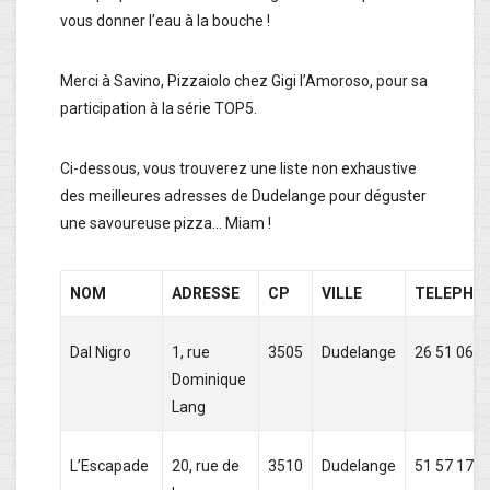
vous donner l’eau à la bouche !
Merci à Savino, Pizzaiolo chez Gigi l’Amoroso, pour sa
participation à la série TOP5.
Ci-dessous, vous trouverez une liste non exhaustive
des meilleures adresses de Dudelange pour déguster
une savoureuse pizza… Miam !
NOM
ADRESSE
CP
VILLE
TELEPHO
Dal Nigro
1, rue
3505
Dudelange
26 51 06 0
Dominique
Lang
L’Escapade
20, rue de
3510
Dudelange
51 57 17