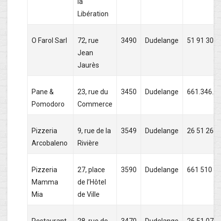
la
Libération
O Farol Sarl
72, rue
3490
Dudelange
51 91 30
Jean
Jaurès
Pane &
23, rue du
3450
Dudelange
661.346.5
Pomodoro
Commerce
Pizzeria
9, rue de la
3549
Dudelange
26 51 26 8
Arcobaleno
Rivière
Pizzeria
27, place
3590
Dudelange
661 510 0
Mamma
de l’Hôtel
Mia
de Ville