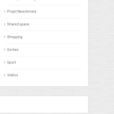
LANÈTE ? UN JEU D’ENFANTS !
KLIMAPAKT / DÜDE
SICH FÜR DE
02/03/2020
05/0
Projet Neischmelz
Shared space
Shopping
Sorties
Sport
Vidéos