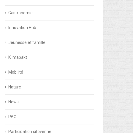
Gastronomie
Innovation Hub
Jeunesse et famille
Klimapakt
Mobilité
Nature
News
PAG
O-CONSEILS – PROTÉGER NOTRE
DUDELANGE S’
Participation citoyenne